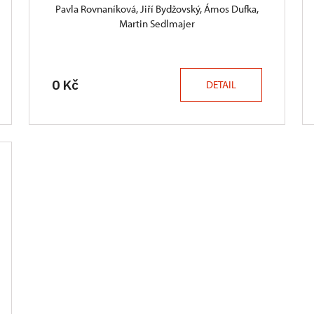
Pavla Rovnaníková, Jiří Bydžovský, Ámos Dufka,
Martin Sedlmajer
0 Kč
DETAIL