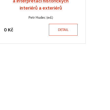
a interpretaci historických
interiérů a exteriérů
Petr Hudec (ed.)
0 Kč
DETAIL