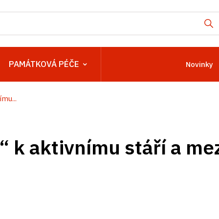
PAMÁTKOVÁ PÉČE
Novinky
mu...
“ k aktivnímu stáří a m