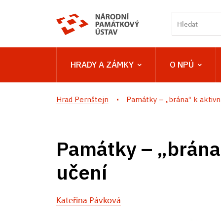
HRADY A ZÁMKY
O NPÚ
Hrad Pernštejn
Památky – „brána“ k aktivní
Památky – „brána
učení
Kateřina Pávková