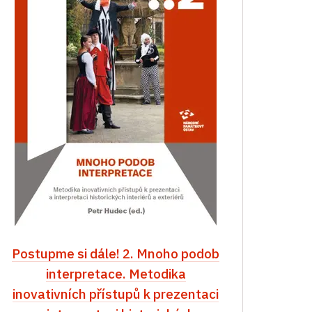
Postupme si dále! 2. Mnoho podob
interpretace. Metodika
inovativních přístupů k prezentaci