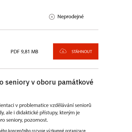
Neprodejné
PDF 9,81 MB
STÁHNOUT
o seniory v oboru památkové
ientaci v problematice vzdělávání seniorů
 ale i didaktické přístupy, kterým je
ro seniory, pozornost.
obého koncepčního rozvoje výzkumné organizace