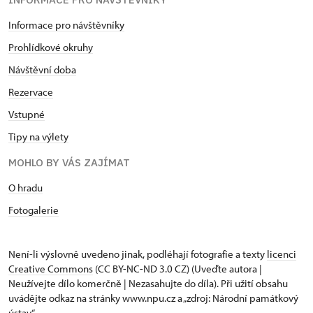
Informace pro návštěvníky
Prohlídkové okruhy
Návštěvní doba
Rezervace
Vstupné
Tipy na výlety
MOHLO BY VÁS ZAJÍMAT
O hradu
Fotogalerie
Není-li výslovně uvedeno jinak, podléhají fotografie a texty
licenci
Creative Commons
(CC BY-NC-ND 3.0 CZ) (Uveďte autora |
Neužívejte dílo komerčně | Nezasahujte do díla). Při užití obsahu
uvádějte odkaz na stránky www.npu.cz a „zdroj: Národní památkový
ústav“