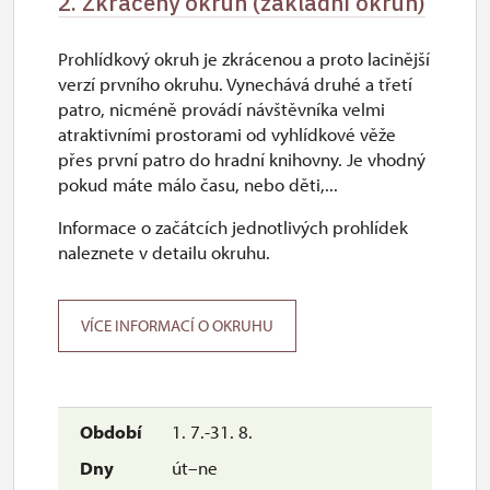
2. Zkrácený okruh (základní okruh)
Prohlídkový okruh je zkrácenou a proto lacinější
verzí prvního okruhu. Vynechává druhé a třetí
patro, nicméně provádí návštěvníka velmi
atraktivními prostorami od vyhlídkové věže
přes první patro do hradní knihovny. Je vhodný
pokud máte málo času, nebo děti,...
Informace o začátcích jednotlivých prohlídek
naleznete v detailu okruhu.
VÍCE INFORMACÍ O OKRUHU
1. 7.-31. 8.
út–ne