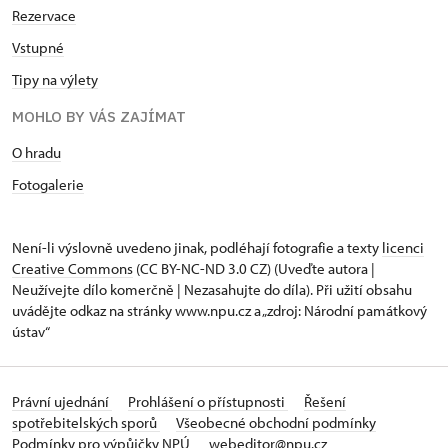
Rezervace
Vstupné
Tipy na výlety
MOHLO BY VÁS ZAJÍMAT
O hradu
Fotogalerie
Není-li výslovně uvedeno jinak, podléhají fotografie a texty
licenci
Creative Commons
(CC BY-NC-ND 3.0 CZ) (Uveďte autora |
Neužívejte dílo komerčně | Nezasahujte do díla). Při užití obsahu
uvádějte odkaz na stránky www.npu.cz a „zdroj: Národní památkový
ústav“
Právní ujednání
Prohlášení o přístupnosti
Řešení
spotřebitelských sporů
Všeobecné obchodní podmínky
Podmínky pro výpůjčky NPÚ
webeditor@npu.cz