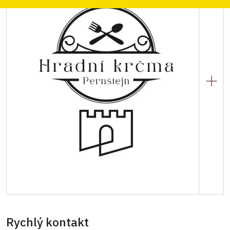
Na prvním hradním nádvoří můžete navštívit
stylovou restauraci Hradní krčma Pernštejn. Více
Rychlý kontakt
informací včetně nabídky naleznete na níže