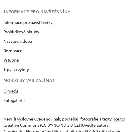
INFORMACE PRO NÁVŠTĚVNÍKY
Informace pro návštěvníky
Prohlídkové okruhy
Návštěvní doba
Rezervace
Vstupné
Tipy na výlety
MOHLO BY VÁS ZAJÍMAT
O hradu
Fotogalerie
Není-li výslovně uvedeno jinak, podléhají fotografie a texty
licenci
Creative Commons
(CC BY-NC-ND 3.0 CZ) (Uveďte autora |
Neužívejte dílo komerčně | Nezasahujte do díla). Při užití obsahu