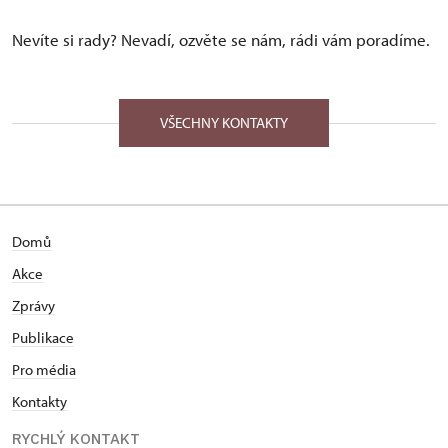
uvedených webových stránkách.
www.restaurace-nedvedice.cz
Nevíte si rady? Nevadí, ozvěte se nám, rádi vám poradíme.
VŠECHNY KONTAKTY
Domů
Akce
Zprávy
Publikace
Pro média
Kontakty
RYCHLÝ KONTAKT