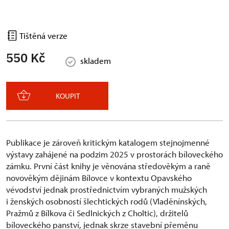
Tištěná verze
550 Kč
skladem
KOUPIT
Publikace je zároveň kritickým katalogem stejnojmenné
výstavy zahájené na podzim 2025 v prostorách bíloveckého
zámku. První část knihy je věnována středověkým a raně
novověkým dějinám Bílovce v kontextu Opavského
vévodství jednak prostřednictvím vybraných mužských
i ženských osobností šlechtických rodů (Vladěnínských,
Pražmů z Bílkova či Sedlnických z Choltic), držitelů
bíloveckého panství, jednak skrze stavební přeměnu