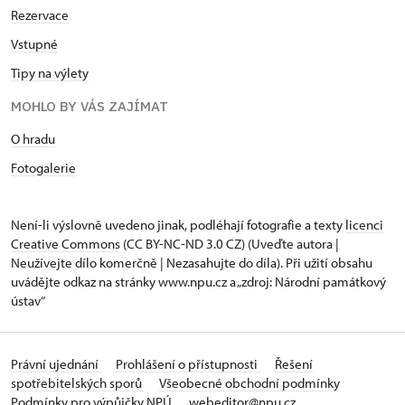
Rezervace
Vstupné
Tipy na výlety
MOHLO BY VÁS ZAJÍMAT
O hradu
Fotogalerie
Není-li výslovně uvedeno jinak, podléhají fotografie a texty
licenci
Creative Commons
(CC BY-NC-ND 3.0 CZ) (Uveďte autora |
Neužívejte dílo komerčně | Nezasahujte do díla). Při užití obsahu
uvádějte odkaz na stránky www.npu.cz a „zdroj: Národní památkový
ústav“
Právní ujednání
Prohlášení o přístupnosti
Řešení
spotřebitelských sporů
Všeobecné obchodní podmínky
Podmínky pro výpůjčky NPÚ
webeditor@npu.cz