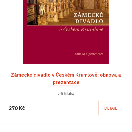
Zámecké divadlo v Českém Krumlově: obnova a
prezentace
Jiří Bláha
270 Kč
DETAIL