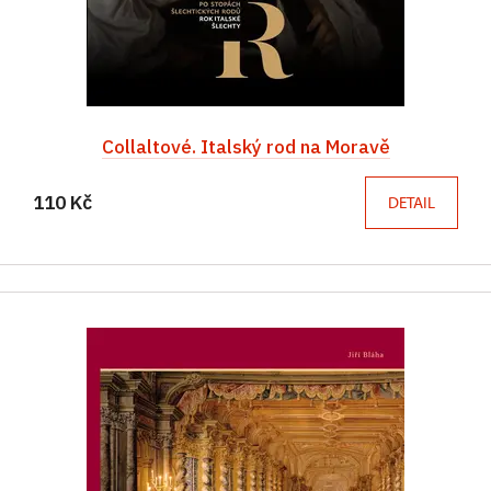
Collaltové. Italský rod na Moravě
110 Kč
DETAIL