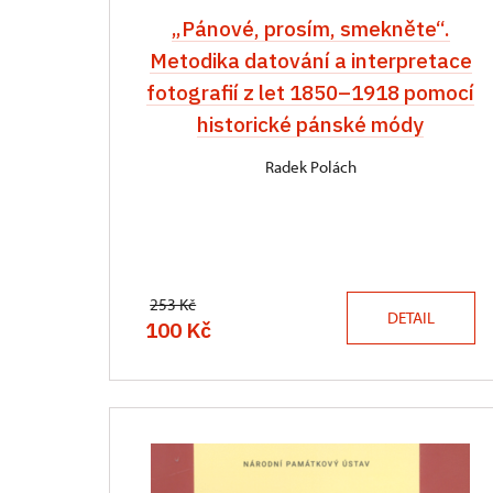
„Pánové, prosím, smekněte“.
Metodika datování a interpretace
fotografií z let 1850–⁠1918 pomocí
historické pánské módy
Radek Polách
253 Kč
DETAIL
100 Kč