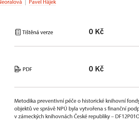
 Neoralová
|
Pavel Hájek
0 Kč
Tištěná verze
0 Kč
PDF
Metodika preventivní péče o historické knihovní fon
objektů ve správě NPÚ byla vytvořena s finanční podpo
v zámeckých knihovnách České republiky – DF12P01