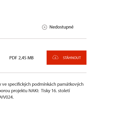
Nedostupné
PDF 2,45 MB
STÁHNOUT
dy ve specifických podmínkách památkových
rou projektu NAKI: Tisky 16. století
OVV024.