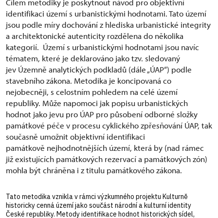
Cílem metodiky je poskytnout návod pro objektivní
identifikaci území s urbanistickými hodnotami. Tato území
jsou podle míry dochování z hlediska urbanistické integrity
a architektonické autenticity rozdělena do několika
kategorií. Území s urbanistickými hodnotami jsou navíc
tématem, které je deklarováno jako tzv. sledovaný
jev Územně analytických podkladů (dále „ÚAP“) podle
stavebního zákona. Metodika je koncipovaná co
nejobecněji, s celostním pohledem na celé území
republiky. Může napomoci jak popisu urbanistických
hodnot jako jevu pro ÚAP pro působení odborné složky
památkové péče v procesu cyklického zpřesňování ÚAP, tak
současně umožnit objektivní identifikaci
památkově nejhodnotnějších území, která by (nad rámec
již existujících památkových rezervací a památkových zón)
mohla být chráněna i z titulu památkového zákona.
Tato metodika vznikla v rámci výzkumného projektu Kulturně
historicky cenná území jako součást národní a kulturní identity
České republiky. Metody identifikace hodnot historických sídel,