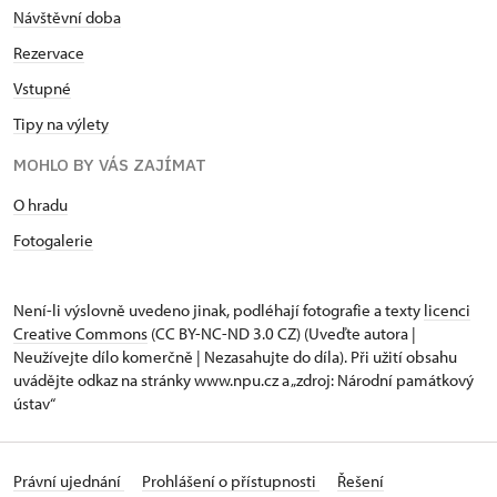
Návštěvní doba
Rezervace
Vstupné
Tipy na výlety
MOHLO BY VÁS ZAJÍMAT
O hradu
Fotogalerie
Není-li výslovně uvedeno jinak, podléhají fotografie a texty
licenci
Creative Commons
(CC BY-NC-ND 3.0 CZ) (Uveďte autora |
Neužívejte dílo komerčně | Nezasahujte do díla). Při užití obsahu
uvádějte odkaz na stránky www.npu.cz a „zdroj: Národní památkový
ústav“
Právní ujednání
Prohlášení o přístupnosti
Řešení