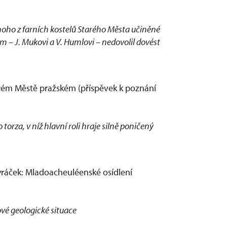
oho z farních kostelů Starého Města učiněné
m – J. Mukovi a V. Humlovi – nedovolil dovést
tarém Městě pražském (příspěvek k poznání
rza, v níž hlavní roli hraje silně poničený
Tyráček: Mladoacheuléenské osídlení
kové geologické situace