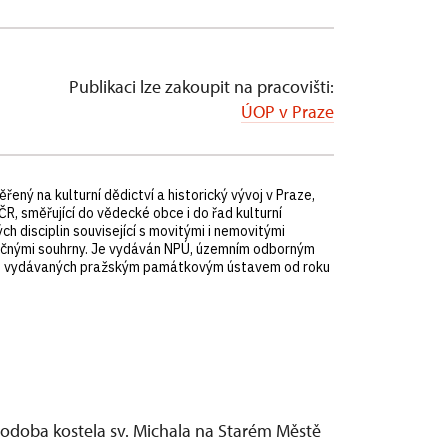
Publikaci lze zakoupit na pracovišti:
ÚOP v Praze
ný na kulturní dědictví a historický vývoj v Praze,
, směřující do vědecké obce i do řad kulturní
h disciplin související s movitými i nemovitými
zyčnými souhrny. Je vydáván NPÚ, územním odborným
ků, vydávaných pražským památkovým ústavem od roku
 podoba kostela sv. Michala na Starém Městě