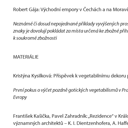
Robert Gája: Východní empory v Čechách a na Moravě 
Neznámé či dosud nepojednané příklady vyvýšených prosto
znaky je dovolují pokládat za místa určená ke zbožné pří
k soukromé zbožnosti
MATERIÁLIE
Kristýna Kysilková: Příspěvek k vegetabilnímu dekoru 
První pokus o výčet pozdně gotických vegetabilismů v Pr
Evropy
František Kašička, Pavel Zahradník: „Rezidence“ v Král
významných architektů – K. I. Dientzenhofera, A. Haff