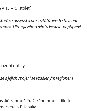
v 13.–15. století
rů v sousedství presbytářů, jejich stavební
tomnosti liturgickému dění v kostele, popřípadě
pozdní gotiky.
aze a jejich spojení se vzdáleným regionem
ovské zahradě Pražského hradu, dílo tří
eneckera a P. Janáka