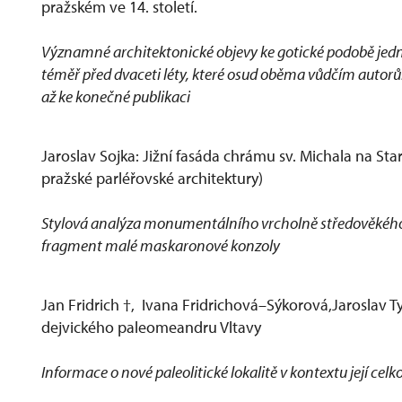
pražském ve 14. století.
Významné architektonické objevy ke gotické podobě jedn
téměř před dvaceti léty, které osud oběma vůdčím autorů
až ke konečné publikaci
Jaroslav Sojka: Jižní fasáda chrámu sv. Michala na S
pražské parléřovské architektury)
Stylová analýza monumentálního vrcholně středověkého to
fragment malé maskaronové konzoly
Jan Fridrich †, Ivana Fridrichová–Sýkorová,Jaroslav 
dejvického paleomeandru Vltavy
Informace o nové paleolitické lokalitě v kontextu její cel