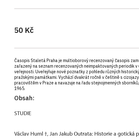
50 Kč
Časopis Staletá Praha je multioborový recenzovaný časopis zaměře
zařazený na seznam recenzovaných neimpaktovaných periodik v ČR
veřejnosti. Uveřejňuje nové poznatky z pohledu různých historickýc
pražskými památkami. Vychází dvakrát ročně v češtině s cizoja
pracovištěm v Praze a navazuje na řadu stejnojmenných sborní
1965.
Obsah:
STUDIE
Václav Huml †, Jan Jakub Outrata: Historie a gotická