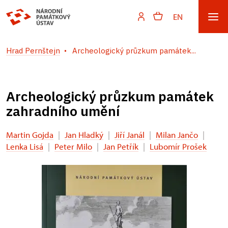
EN
Hrad Pernštejn
Archeologický průzkum památek...
Archeologický průzkum památek
zahradního umění
Martin Gojda
|
Jan Hladký
|
Jiří Janál
|
Milan Jančo
|
Lenka Lisá
|
Peter Milo
|
Jan Petřík
|
Lubomír Prošek