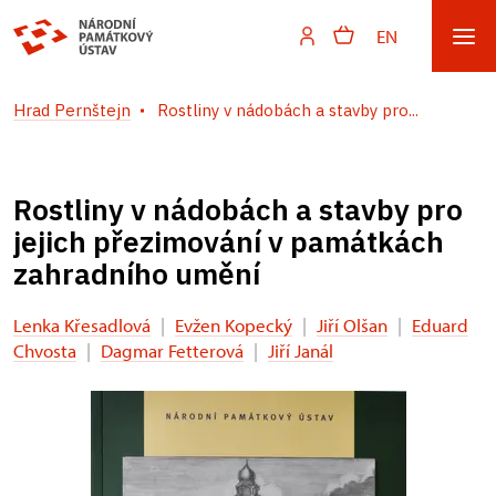
EN
Hrad Pernštejn
Rostliny v nádobách a stavby pro...
Rostliny v nádobách a stavby pro
jejich přezimování v památkách
zahradního umění
Lenka Křesadlová
|
Evžen Kopecký
|
Jiří Olšan
|
Eduard
Chvosta
|
Dagmar Fetterová
|
Jiří Janál