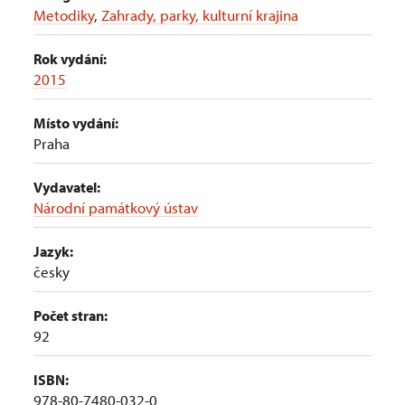
Metodiky
,
Zahrady, parky, kulturní krajina
Rok vydání:
2015
Místo vydání:
Praha
Vydavatel:
Národní památkový ústav
Jazyk:
česky
Počet stran:
92
ISBN:
978-80-7480-032-0