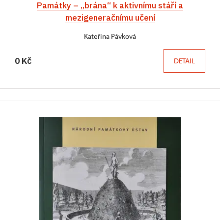
Památky – „brána“ k aktivnímu stáří a
mezigeneračnímu učení
Kateřina Pávková
0 Kč
DETAIL