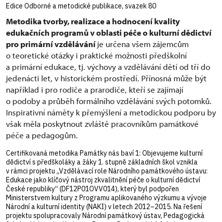
Edice Odborné a metodické publikace, svazek 80
Metodika tvorby, realizace a hodnocení kvality
edukačních programů v oblasti péče o kulturní dědictví
pro primární vzdělávání
je určena všem zájemcům
o teoretické otázky i praktické možnosti předškolní
a primární edukace, tj. výchovy a vzdělávání dětí od tří do
jedenácti let, v historickém prostředí. Přínosná může být
například i pro rodiče a prarodiče, kteří se zajímají
o podoby a průběh formálního vzdělávání svých potomků.
Inspirativní náměty k přemýšlení a metodickou podporu by
však měla poskytnout zvláště pracovníkům památkové
péče a pedagogům.
Certifikovaná metodika Památky nás baví 1: Objevujeme kulturní
dědictví s předškoláky a žáky 1. stupně základních škol vznikla
v rámci projektu „Vzdělávací role Národního památkového ústavu:
Edukace jako klíčový nástroj zkvalitnění péče o kulturní dědictví
České republiky“ (DF12P01OVV014), který byl podpořen
Ministerstvem kultury z Programu aplikovaného výzkumu a vývoje
Národní a kulturní identity (NAKI) v letech 2012–2015. Na řešení
projektu spolupracovaly Národní památkový ústav, Pedagogická