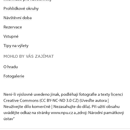
Prohlídkové okruhy
Návštěvní doba
Rezervace
Vstupné
Tipy na výlety
MOHLO BY VÁS ZAJÍMAT
O hradu
Fotogalerie
Není-li výslovně uvedeno jinak, podléhají fotografie a texty
licenci
Creative Commons
(CC BY-NC-ND 3.0 CZ) (Uveďte autora |
Neužívejte dílo komerčně | Nezasahujte do díla). Při užití obsahu
uvádějte odkaz na stránky www.npu.cz a „zdroj: Národní památkový
ústav“