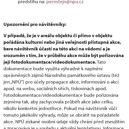
předstihu na:
pernstejn@npu.cz
Upozornění pro návštěvníky:
V případě, že je v areálu objektu či přímo v objektu
pořádána kulturní nebo jiná veřejnosti přístupná akce,
bere návštěvník účastí na této akci na vědomí a je
srozuměn s tím, že v průběhu akce může být pořizována
její fotodokumentace/videodokumentace.
Tato
dokumentace bude využita výhradně k naplnění
oprávněných zájmů Národního památkového ústavu (též
jen „NPÚ“) pro účely propagace akce, informování o akci
apod. na webu, sociálních sítích, tiskovinách apod.
Fotodokumentace/videodokumentace bude pořizována
zejména tak, aby zachycovala průběh akce jako celku,
nikoliv konkrétní jednotlivce. Pokud má návštěvník vůči
tomuto jakékoliv výhrady, může se obrátit na pořadatele
akce. NPÚ získané osobní údaje vždy chrání před zneužitím
a zpracovává je v souladu s aktuální legislativou. Informace