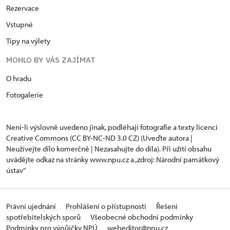
Rezervace
Vstupné
Tipy na výlety
MOHLO BY VÁS ZAJÍMAT
O hradu
Fotogalerie
Není-li výslovně uvedeno jinak, podléhají fotografie a texty
licenci
Creative Commons
(CC BY-NC-ND 3.0 CZ) (Uveďte autora |
Neužívejte dílo komerčně | Nezasahujte do díla). Při užití obsahu
uvádějte odkaz na stránky www.npu.cz a „zdroj: Národní památkový
ústav“
Právní ujednání
Prohlášení o přístupnosti
Řešení
spotřebitelských sporů
Všeobecné obchodní podmínky
Podmínky pro výpůjčky NPÚ
webeditor@npu.cz