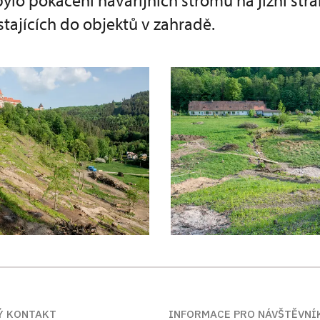
ylo pokácení havarijních stromů na jižní str
tajících do objektů v zahradě.
Ý KONTAKT
INFORMACE PRO NÁVŠTĚVNÍ