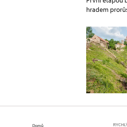
První etapou b
hradem prorůs
RYCHL
Domů