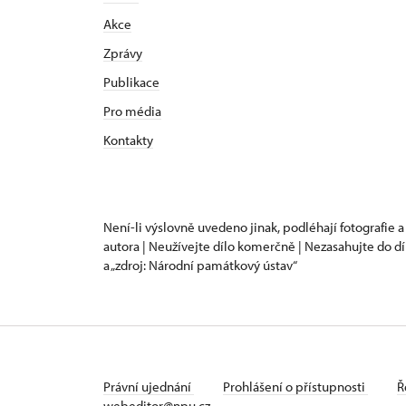
Akce
Zprávy
Publikace
Pro média
Kontakty
Není-li výslovně uvedeno jinak, podléhají fotografie a
autora | Neužívejte dílo komerčně | Nezasahujte do dí
a „zdroj: Národní památkový ústav“
Právní ujednání
Prohlášení o přístupnosti
Ř
webeditor@npu.cz