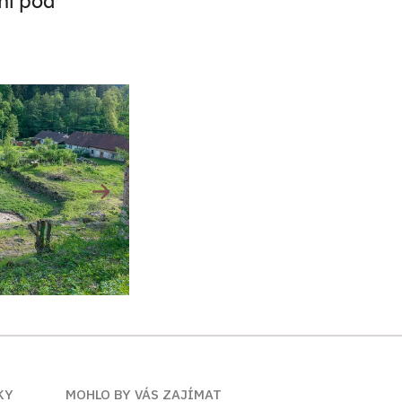
áni pod
KY
MOHLO BY VÁS ZAJÍMAT