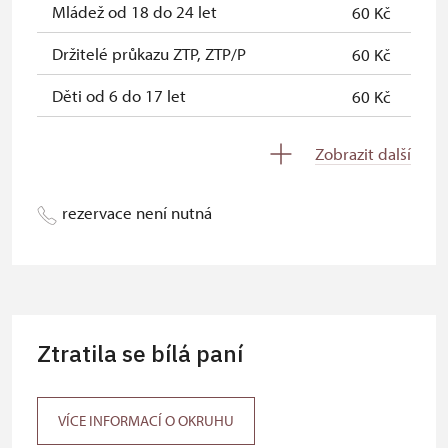
Mládež od 18 do 24 let
60 Kč
* Platí pouze pro jednu osobu
Držitelé průkazu ZTP, ZTP/P
60 Kč
(držitele průkazu)
Děti od 6 do 17 let
60 Kč
Děti do 5 let
zdarma
Zobrazit další
Průvodce držitele průkazu ZTP/P
zdarma
rezervace není nutná
Pedagogický dozor (pro školní
zdarma
skupiny 1 osoba na 10 dětí)
Průvodce organizované skupiny (1
zdarma
osoba pro celou skupinu min. 15
osob)
Ztratila se bílá paní
Karta zaměstnance s QR kódem MK
neposkytuje se
ČR *
VÍCE INFORMACÍ O OKRUHU
Průkaz ICOMOS *
neposkytuje se