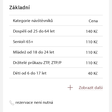
Celoroční volné vstupenky vydané
neposkytuje se
Základní
NPÚ
Jednorázové vstupenky vydané NPÚ
neposkytuje se
Kategorie návštěvníků
Cena
Průkaz zaměstnance NPÚ (+ až 3
neposkytuje se
Dospělí od 25 do 64 let
140 Kč
rodinní příslušníci)
Senioři 65+
110 Kč
Průkaz Náš člověk *
neposkytuje se
Mládež od 18 do 24 let
110 Kč
* Platí pouze pro jednu osobu
Držitelé průkazu ZTP, ZTP/P
110 Kč
(držitele průkazu)
Děti od 6 do 17 let
40 Kč
Děti do 5 let
zdarma
Zobrazit další
Průvodce držitele průkazu ZTP/P
zdarma
rezervace není nutná
Pedagogický dozor (pro školní
zdarma
skupiny 1 osoba na 10 dětí)