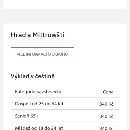
skupiny 1 osoba na 10 dětí)
Průvodce organizované skupiny (1
zdarma
osoba pro celou skupinu min. 15
osob)
Hrad a Mittrowští
Karta zaměstnance s QR kódem MK
neposkytuje se
ČR *
VÍCE INFORMACÍ O OKRUHU
Průkaz ICOMOS *
neposkytuje se
Celoroční volné vstupenky vydané
zdarma
Výklad v češtině
NPÚ
Jednorázové vstupenky vydané NPÚ
zdarma
Kategorie návštěvníků
Cena
Průkaz zaměstnance NPÚ (+ až 3
zdarma
Dospělí od 25 do 64 let
340 Kč
rodinní příslušníci)
Senioři 65+
340 Kč
Průkaz Náš člověk *
zdarma
Mládež od 18 do 24 let
340 Kč