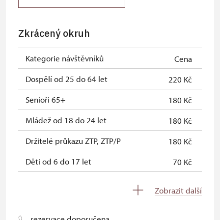
Průkaz zaměstnance NPÚ (+ až 3
zdarma
rodinní příslušníci)
Zkrácený okruh
Průkaz Náš člověk *
zdarma
Kategorie návštěvníků
Cena
* Platí pouze pro jednu osobu
(držitele průkazu)
Dospělí od 25 do 64 let
220 Kč
Senioři 65+
180 Kč
Mládež od 18 do 24 let
180 Kč
Držitelé průkazu ZTP, ZTP/P
180 Kč
Děti od 6 do 17 let
70 Kč
Děti do 5 let
zdarma
Zobrazit další
Průvodce držitele průkazu ZTP/P
zdarma
rezervace doporučena