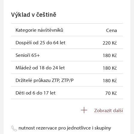
Celoroční volné vstupenky vydané
zdarma
Výklad v češtině
NPÚ
Jednorázové vstupenky vydané NPÚ
zdarma
Kategorie návštěvníků
Cena
Průkaz zaměstnance NPÚ (+ až 3
zdarma
Dospělí od 25 do 64 let
220 Kč
rodinní příslušníci)
Senioři 65+
180 Kč
Průkaz Náš člověk *
zdarma
Mládež od 18 do 24 let
180 Kč
* Platí pouze pro jednu osobu
Držitelé průkazu ZTP, ZTP/P
180 Kč
(držitele průkazu)
Děti od 6 do 17 let
70 Kč
Děti do 5 let
70 Kč
Zobrazit další
Průvodce držitele průkazu ZTP/P
zdarma
nutnost rezervace pro jednotlivce i skupiny
Pedagogický dozor (pro školní
zdarma