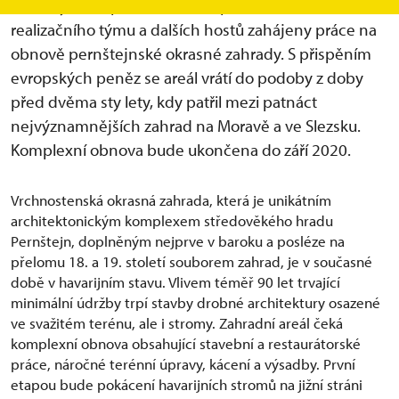
Sobotky, zástupců Národního památkového ústavu,
realizačního týmu a dalších hostů zahájeny práce na
obnově pernštejnské okrasné zahrady. S přispěním
evropských peněz se areál vrátí do podoby z doby
před dvěma sty lety, kdy patřil mezi patnáct
nejvýznamnějších zahrad na Moravě a ve Slezsku.
Komplexní obnova bude ukončena do září 2020.
Vrchnostenská okrasná zahrada, která je unikátním
architektonickým komplexem středověkého hradu
Pernštejn, doplněným nejprve v baroku a posléze na
přelomu 18. a 19. století souborem zahrad, je v současné
době v havarijním stavu. Vlivem téměř 90 let trvající
minimální údržby trpí stavby drobné architektury osazené
ve svažitém terénu, ale i stromy. Zahradní areál čeká
komplexní obnova obsahující stavební a restaurátorské
práce, náročné terénní úpravy, kácení a výsadby. První
etapou bude pokácení havarijních stromů na jižní stráni