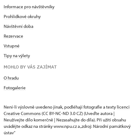
Informace pro návštěvníky
Prohlídkové okruhy
Návštěvní doba
Rezervace
Vstupné
Tipy na výlety
MOHLO BY VÁS ZAJÍMAT
O hradu
Fotogalerie
Není-li výslovně uvedeno jinak, podléhají fotografie a texty
licenci
Creative Commons
(CC BY-NC-ND 3.0 CZ) (Uveďte autora |
Neužívejte dílo komerčně | Nezasahujte do díla). Při užití obsahu
uvádějte odkaz na stránky www.npu.cz a „zdroj: Národní památkový
ústav“