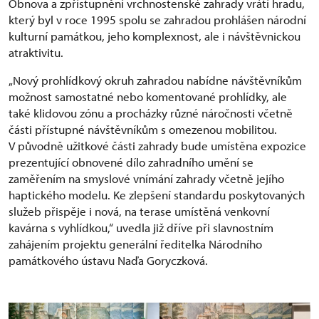
Obnova a zpřístupnění vrchnostenské zahrady vrátí hradu,
který byl v roce 1995 spolu se zahradou prohlášen národní
kulturní památkou, jeho komplexnost, ale i návštěvnickou
atraktivitu.
„Nový prohlídkový okruh zahradou nabídne návštěvníkům
možnost samostatné nebo komentované prohlídky, ale
také klidovou zónu a procházky různé náročnosti včetně
části přístupné návštěvníkům s omezenou mobilitou.
V původně užitkové části zahrady bude umístěna expozice
prezentující obnovené dílo zahradního umění se
zaměřením na smyslové vnímání zahrady včetně jejího
haptického modelu. Ke zlepšení standardu poskytovaných
služeb přispěje i nová, na terase umístěná venkovní
kavárna s vyhlídkou,“ uvedla již dříve při slavnostním
zahájením projektu generální ředitelka Národního
památkového ústavu Naďa Goryczková.