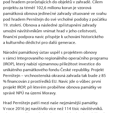
pod hradem prorůstajících do objektů v zahradě. Cílem
projektu za téměř 102,6 milionu korun je vzorová
památková obnova jedinečné zahrady situované ve svahu
pod hradem Pernštejn do své vrcholné podoby z počátku
19. století. Obnova a následné zpřístupnění zahrady
umožní návštěvníkům vnímat hrad v jeho celistvosti,
finanční podpora navíc přispěje k uchování historického
a kulturního dědictví pro další generace.
Národní památkový ústav uspěl s projektem obnovy
v rámci Integrovaného regionálního operačního programu
(IROP), který nabízí významnou příležitost investice do
unikátního památkového fondu České republiky. Projekt
Pernštejn – vrchnostenská okrasná zahrada tak bude z 85
% financován z prostředků EU. Navíc jde o vůbec první
projekt IROP, při kterém proběhne obnova památky ve
správě NPÚ na území Moravy.
Hrad Pernštejn patří mezi naše nejznámější památky.
V roce 2016 jej navštívilo více než 114 tisíc návštěvníků.