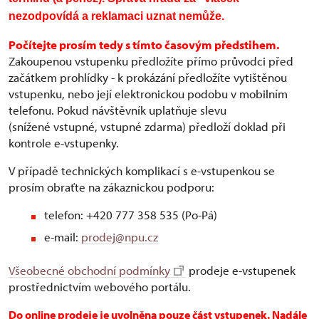
nezodpovídá a reklamaci uznat nemůže.
Po
čítejte prosím tedy s tímto časovým předstihem.
Zakoupenou vstupenku předložíte přímo průvodci před
začátkem prohlídky - k prokázání předložíte vytištěnou
vstupenku, nebo její elektronickou podobu v mobilním
telefonu. Pokud návštěvník uplatňuje slevu
(snížené vstupné, vstupné zdarma) předloží doklad při
kontrole e-vstupenky.
V případě technických komplikací s e-vstupenkou se
prosím obraťte na zákaznickou podporu:
telefon: +420 777 358 535 (Po-Pá)
e-mail:
prodej@npu.cz
Všeobecné obchodní podmínky
prodeje e-vstupenek
prostřednictvím webového portálu.
Do online prodeje je uvolněna pouze čá
st
vstupenek. Nadále