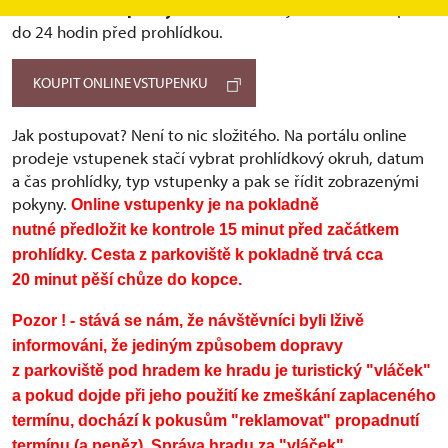
Jednotlivé vstupenky
do deseti kusů je možné zakoupit
do 24 hodin před prohlídkou.
KOUPIT ONLINE VSTUPENKU
Jak postupovat? Není to nic složitého. Na portálu online
prodeje vstupenek stačí vybrat prohlídkový okruh, datum
a čas prohlídky, typ vstupenky a pak se řídit zobrazenými
pokyny.
Online vstupenky je na pokladně
nutné předložit ke kontrole 15 minut před začátkem
prohlídky. Cesta z parkoviště k pokladně trvá cca
20 minut pěší chůze do kopce.
Pozor ! - stává se nám, že návštěvníci byli lživě
informováni, že jediným způsobem dopravy
z parkoviště pod hradem ke hradu je turistický "vláček"
a pokud dojde při jeho použití ke zmeškání zaplaceného
termínu, dochází k pokusům "reklamovat" propadnutí
termínu (a peněz). Správa hradu za "vláček"