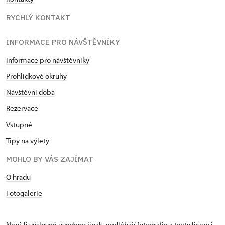
RYCHLÝ KONTAKT
INFORMACE PRO NÁVŠTĚVNÍKY
Informace pro návštěvníky
Prohlídkové okruhy
Návštěvní doba
Rezervace
Vstupné
Tipy na výlety
MOHLO BY VÁS ZAJÍMAT
O hradu
Fotogalerie
Není-li výslovně uvedeno jinak, podléhají fotografie a texty
licenci